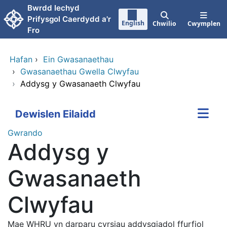
Neidio i'r prif gynnwy
Bwrdd Iechyd
Prifysgol Caerdydd a'r
English
Chwilio
Cwymplen
Fro
Hafan
›
Ein Gwasanaethau
›
Gwasanaethau Gwella Clwyfau
›
Addysg y Gwasanaeth Clwyfau
Dewislen Eilaidd
Gwrando
Addysg y
Gwasanaeth
Clwyfau
Mae WHRU yn darparu cyrsiau addysgiadol ffurfiol