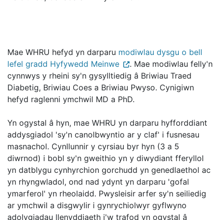
Mae WHRU hefyd yn darparu
modiwlau dysgu o bell
lefel gradd Hyfywedd Meinwe
. Mae modiwlau felly'n
cynnwys y rheini sy'n gysylltiedig â Briwiau Traed
Diabetig, Briwiau Coes a Briwiau Pwyso. Cynigiwn
hefyd raglenni ymchwil MD a PhD.
Yn ogystal â hyn, mae WHRU yn darparu hyfforddiant
addysgiadol 'sy'n canolbwyntio ar y claf' i fusnesau
masnachol. Cynllunnir y cyrsiau byr hyn (3 a 5
diwrnod) i bobl sy'n gweithio yn y diwydiant fferyllol
yn datblygu cynhyrchion gorchudd yn genedlaethol ac
yn rhyngwladol, ond nad ydynt yn darparu 'gofal
ymarferol' yn rheolaidd. Pwysleisir arfer sy'n seiliedig
ar ymchwil a disgwylir i gynrychiolwyr gyflwyno
adolygiadau llenyddiaeth i'w trafod yn ogystal â