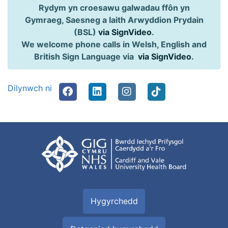
Rydym yn croesawu galwadau ffôn yn
Gymraeg, Saesneg a Iaith Arwyddion Prydain
(BSL)
via SignVideo
.
We welcome phone calls in Welsh, English and
British Sign Language via
via SignVideo
.
Dilynwch ni
Hygyrchedd