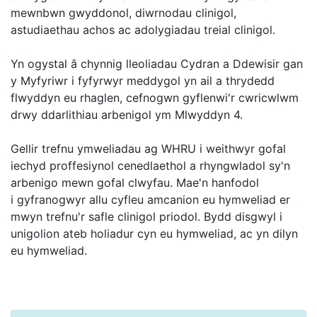
mewnbwn gwyddonol, diwrnodau clinigol,
astudiaethau achos ac adolygiadau treial clinigol.
Yn ogystal â chynnig lleoliadau Cydran a Ddewisir gan
y Myfyriwr i fyfyrwyr meddygol yn ail a thrydedd
flwyddyn eu rhaglen, cefnogwn gyflenwi'r cwricwlwm
drwy ddarlithiau arbenigol ym Mlwyddyn 4.
Gellir trefnu ymweliadau ag WHRU i weithwyr gofal
iechyd proffesiynol cenedlaethol a rhyngwladol sy'n
arbenigo mewn gofal clwyfau. Mae'n hanfodol
i gyfranogwyr allu cyfleu amcanion eu hymweliad er
mwyn trefnu'r safle clinigol priodol. Bydd disgwyl i
unigolion ateb holiadur cyn eu hymweliad, ac yn dilyn
eu hymweliad.