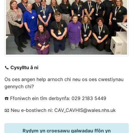
📞
Cysylltu â ni
Os oes angen help arnoch chi neu os oes cwestiynau
gennych chi?
☎️ Ffoniwch ein tîm derbynfa: 029 2183 5449
📧 Neu e-bostiwch ni: CAV_CAVHIS@wales.nhs.uk
Rydym yn croesawu galwadau ffôn yn