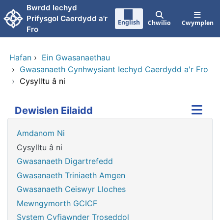
Neidio i'r prif gynnwy
Bwrdd Iechyd
Prifysgol Caerdydd a'r
English
Chwilio
Cwymplen
Fro
Hafan
›
Ein Gwasanaethau
›
Gwasanaeth Cynhwysiant Iechyd Caerdydd a'r Fro
›
Cysylltu â ni
Dewislen Eilaidd
Amdanom Ni
Cysylltu â ni
Gwasanaeth Digartrefedd
Gwasanaeth Triniaeth Amgen
Gwasanaeth Ceiswyr Lloches
Mewngymorth GCICF
System Cyfiawnder Troseddol