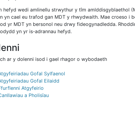
 hefyd wedi amlinellu strwythur y tîm amlddisgyblaethol 
ion yn cael eu trafod gan MDT y rhwydwaith. Mae croeso i 
fod yr MDT yn bersonol neu drwy fideogynadledda. Rhoddir
fodydd yn yr is-adrannau hefyd.
lenni
wch ar y dolenni isod i gael rhagor o wybodaeth
Atgyfeiriadau Gofal Sylfaenol
Atgyfeiriadau Gofal Eilaidd
Ffurflenni Atgyfeirio
Canllawiau a Pholisïau