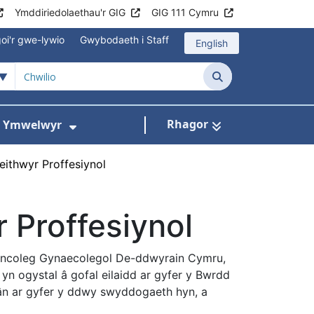
Ymddiriedolaethau'r GIG
GIG 111 Cymru
oi'r gwe-lywio
Gwybodaeth i Staff
English
Chwilio
Rhagor
ac Ymwelwyr
 gyfer Ysbytai a Chanolfannau Iechyd
Dangos isddewislen ar gyfer Gwy
ithwyr Proffesiynol
 Proffesiynol
 Oncoleg Gynaecolegol De-ddwyrain Cymru,
yn ogystal â gofal eilaidd ar gyfer y Bwrdd
hân ar gyfer y ddwy swyddogaeth hyn, a