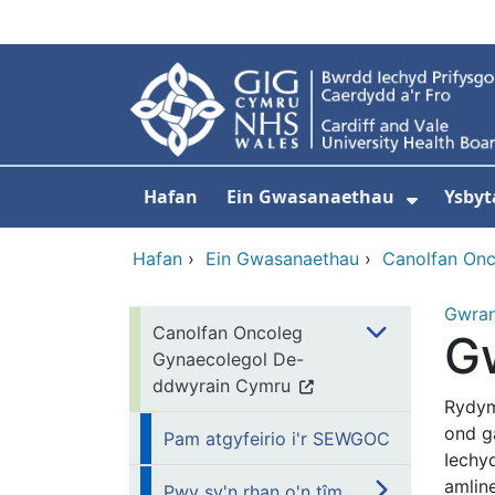
Neidio i'r prif gynnwy
Hafan
Ein Gwasanaethau
Ysbyt
Dangos
Hafan
›
Ein Gwasanaethau
›
Canolfan On
Gwra
Canolfan Oncoleg
Gw
Gynaecolegol De-
ddwyrain Cymru
Rydym
ond g
Pam atgyfeirio i'r SEWGOC
Iechy
amline
Pwy sy'n rhan o'n tîm