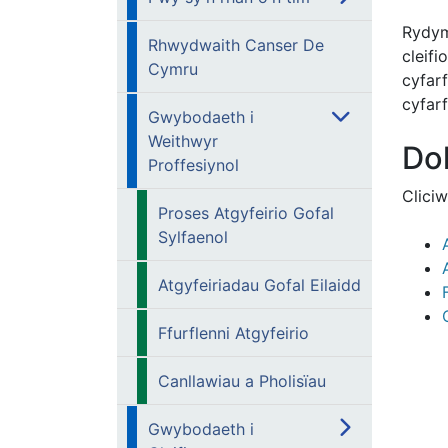
Rydym
Rhwydwaith Canser De
cleif
Cymru
cyfar
cyfar
Gwybodaeth i
Weithwyr
Do
Proffesiynol
Clici
Proses Atgyfeirio Gofal
Sylfaenol
Atgyfeiriadau Gofal Eilaidd
Ffurflenni Atgyfeirio
Canllawiau a Pholisïau
Gwybodaeth i