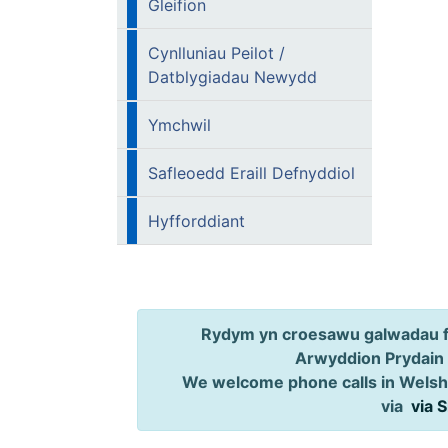
Gleifion
Cynlluniau Peilot /
Datblygiadau Newydd
Ymchwil
Safleoedd Eraill Defnyddiol
Hyfforddiant
Rydym yn croesawu galwadau ff
Arwyddion Prydain
We welcome phone calls in Welsh,
via
via 