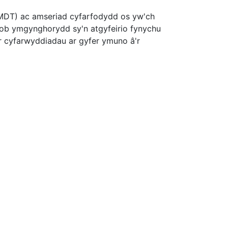
(MDT) ac amseriad cyfarfodydd os yw'ch
bob ymgynghorydd sy'n atgyfeirio fynychu
 cyfarwyddiadau ar gyfer ymuno â'r