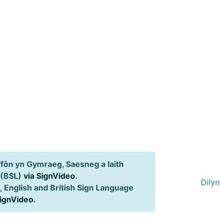
ôn yn Gymraeg, Saesneg a Iaith
 (BSL)
via SignVideo
.
Dily
 English and British Sign Language
SignVideo
.