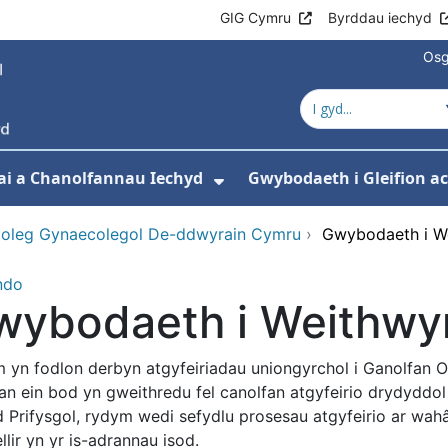
GIG Cymru
Byrddau iechyd
Osg
ai a Chanolfannau Iechyd
Gwybodaeth i Gleifion 
 isddewislen ar gyfer Ein Gwasanaethau
Dangos isddewislen ar
coleg Gynaecolegol De-ddwyrain Cymru
›
Gwybodaeth i We
ndo
ybodaeth i Weithwyr
 yn fodlon derbyn atgyfeiriadau uniongyrchol i Ganolfan
an ein bod yn gweithredu fel canolfan atgyfeirio drydyddol 
d Prifysgol, rydym wedi sefydlu prosesau atgyfeirio ar wa
llir yn yr is-adrannau isod.