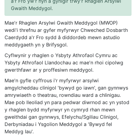
a'r Fro yw’r hyn a gynigir trwy'r Rhaglen Arsylwi
Gwaith Meddygol.
Mae'r Rhaglen Arsylwi Gwaith Meddygol (MWOP)
wedi'i threfnu ar gyfer myfyrwyr Chweched Dosbarth
Caerdydd a'r Fro sydd â diddordeb mewn astudio
meddygaeth yn y Brifysgol.
Cyflwynir y rhaglen o Ysbyty Athrofaol Cymru ac
Ysbyty Athrofaol Llandochau ac mae'n rhoi cipolwg
gwerthfawr ar y proffesiwn meddygol.
Mae'n gyfle cyffrous i'r myfyrwyr arsylwi
amgylcheddau clinigol 'bywyd go iawn', gan gynnwys
amrywiaeth o theatrau, rowndiau ward a chlinigau.
Mae pob lleoliad yn para pedwar diwrnod ac yn ystod
y rhaglen bydd myfyrwyr yn cymryd rhan mewn
gweithdai gan gynnwys, Efelychu/Sgiliau Clinigol,
Derbyniadau i Ysgolion Meddygol a 'Bywyd fel
Meddyg Iau'.