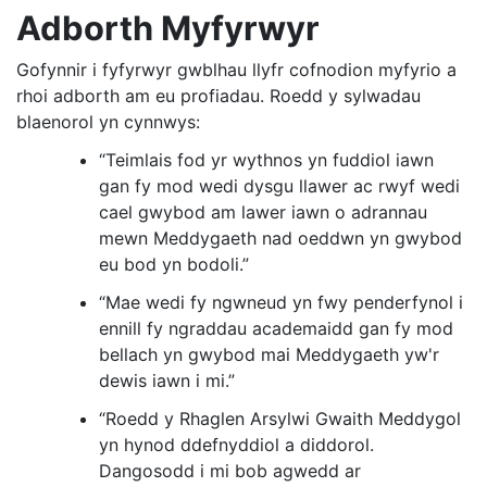
Adborth Myfyrwyr
Gofynnir i fyfyrwyr gwblhau llyfr cofnodion myfyrio a
rhoi adborth am eu profiadau. Roedd y sylwadau
blaenorol yn cynnwys:
“Teimlais fod yr wythnos yn fuddiol iawn
gan fy mod wedi dysgu llawer ac rwyf wedi
cael gwybod am lawer iawn o adrannau
mewn Meddygaeth nad oeddwn yn gwybod
eu bod yn bodoli.”
“Mae wedi fy ngwneud yn fwy penderfynol i
ennill fy ngraddau academaidd gan fy mod
bellach yn gwybod mai Meddygaeth yw'r
dewis iawn i mi.”
“Roedd y Rhaglen Arsylwi Gwaith Meddygol
yn hynod ddefnyddiol a diddorol.
Dangosodd i mi bob agwedd ar