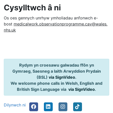
Cysylltwch
â ni
Os oes gennych unrhyw ymholiadau anfonwch e-
bost
medicalwork.observationprogramme.cav@wales.
nhs.uk
Rydym yn croesawu galwadau ffôn yn
Gymraeg, Saesneg a Iaith Arwyddion Prydain
(BSL)
via SignVideo
.
We welcome phone calls in Welsh, English and
British Sign Language via
via SignVideo
.
Dilynwch ni