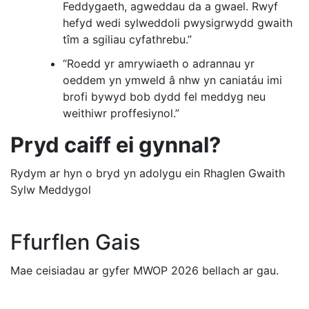
Feddygaeth, agweddau da a gwael. Rwyf
hefyd wedi sylweddoli pwysigrwydd gwaith
tîm a sgiliau cyfathrebu.”
“Roedd yr amrywiaeth o adrannau yr
oeddem yn ymweld â nhw yn caniatáu imi
brofi bywyd bob dydd fel meddyg neu
weithiwr proffesiynol.”
Pryd caiff ei gynnal?
Rydym ar hyn o bryd yn adolygu ein Rhaglen Gwaith
Sylw Meddygol
Ffurflen Gais
Mae ceisiadau ar gyfer MWOP 2026 bellach ar gau.