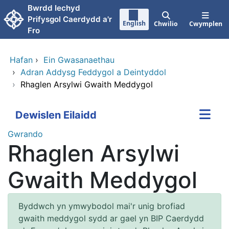
Neidio i'r prif gynnwy
Bwrdd Iechyd
Prifysgol Caerdydd a'r
English
Chwilio
Cwymplen
Fro
Hafan
›
Ein Gwasanaethau
›
Adran Addysg Feddygol a Deintyddol
›
Rhaglen Arsylwi Gwaith Meddygol
Dewislen Eilaidd
Gwrando
Rhaglen Arsylwi
Gwaith Meddygol
Byddwch yn ymwybodol mai'r unig brofiad
gwaith meddygol sydd ar gael yn BIP Caerdydd