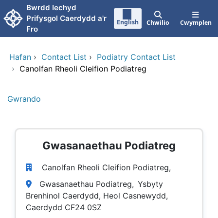
Neidio i'r prif gynnwy
Bwrdd Iechyd
Prifysgol Caerdydd a'r
English
Chwilio
Cwymplen
Fro
Hafan
›
Contact List
›
Podiatry Contact List
›
Canolfan Rheoli Cleifion Podiatreg
Gwrando
Gwasanaethau Podiatreg
Canolfan Rheoli Cleifion Podiatreg,
Gwasanaethau Podiatreg, Ysbyty
Brenhinol Caerdydd, Heol Casnewydd,
Caerdydd CF24 0SZ