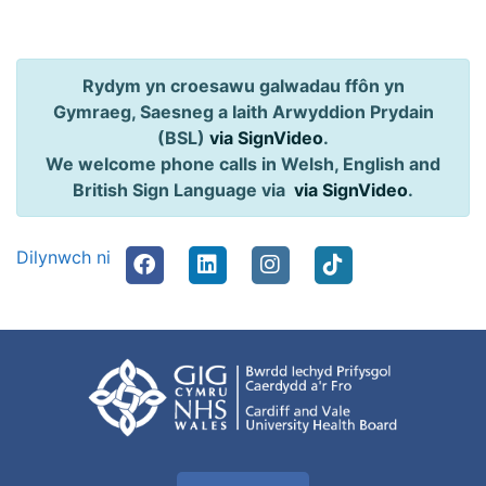
Rydym yn croesawu galwadau ffôn yn
Gymraeg, Saesneg a Iaith Arwyddion Prydain
(BSL)
via SignVideo
.
We welcome phone calls in Welsh, English and
British Sign Language via
via SignVideo
.
Dilynwch ni