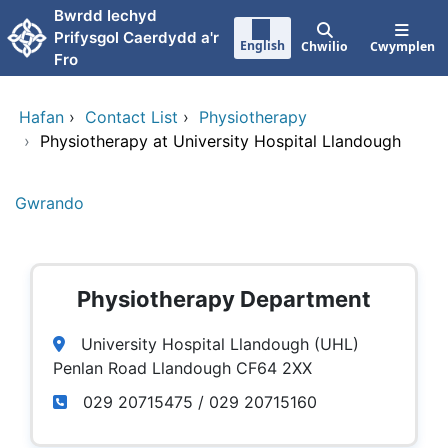
Neidio i'r prif gynnwy
Bwrdd Iechyd
Prifysgol Caerdydd a'r
English
Chwilio
Cwymplen
Fro
Hafan
›
Contact List
›
Physiotherapy
›
Physiotherapy at University Hospital Llandough
Gwrando
Physiotherapy Department
University Hospital Llandough (UHL)
Penlan Road Llandough CF64 2XX
029 20715475 / 029 20715160