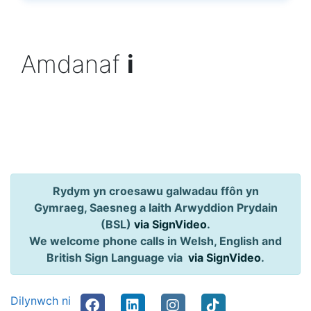
Amdanaf
i
Rydym yn croesawu galwadau ffôn yn
Gymraeg, Saesneg a Iaith Arwyddion Prydain
(BSL)
via SignVideo
.
We welcome phone calls in Welsh, English and
British Sign Language via
via SignVideo
.
Dilynwch ni