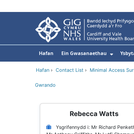
Neidio i'r prif gynnwy
Hafan
Ein Gwasanaethau
Ysbyt
Dangos
Hafan
›
Contact List
›
Minimal Access Sur
Gwrando
Rebecca Watts
Ysgrifennydd i: Mr Richard Penket