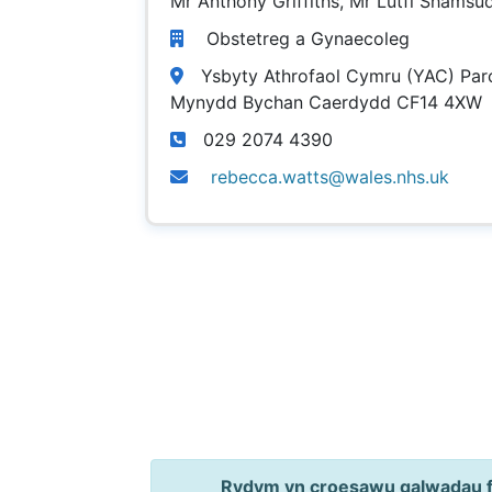
Mr Anthony Griffiths, Mr Lutfi Shamsu
Obstetreg a Gynaecoleg
Ysbyty Athrofaol Cymru (YAC) Par
Mynydd Bychan Caerdydd CF14 4XW
029 2074 4390
rebecca.watts@wales.nhs.uk
Rydym yn croesawu galwadau ff