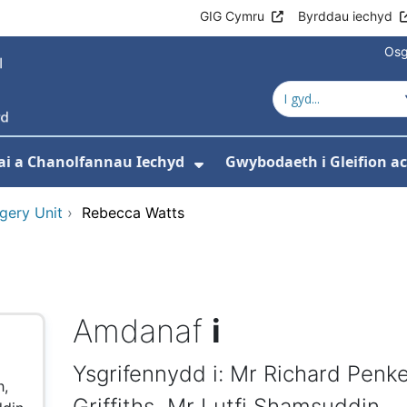
GIG Cymru
Byrddau iechyd
Osg
ai a Chanolfannau Iechyd
Gwybodaeth i Gleifion 
 isddewislen ar gyfer Ein Gwasanaethau
Dangos isddewislen ar
gery Unit
›
Rebecca Watts
Amdanaf
i
Ysgrifennydd i: Mr Richard Penk
h,
Griffiths, Mr Lutfi Shamsuddin