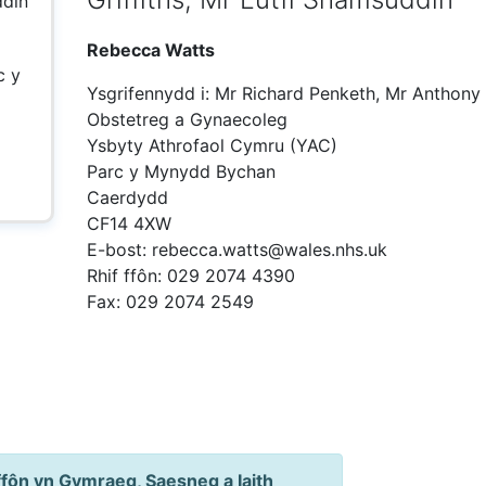
ddin
Rebecca Watts
c y
Ysgrifennydd i: Mr Richard Penketh, Mr Anthony 
Obstetreg a Gynaecoleg
Ysbyty Athrofaol Cymru (YAC)
Parc y Mynydd Bychan
Caerdydd
CF14 4XW
E-bost: rebecca.watts@wales.nhs.uk
Rhif ffôn: 029 2074 4390
Fax: 029 2074 2549
ôn yn Gymraeg, Saesneg a Iaith