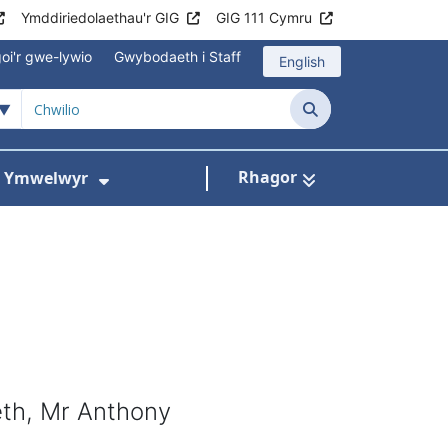
Ymddiriedolaethau'r GIG
GIG 111 Cymru
oi'r gwe-lywio
Gwybodaeth i Staff
English
Chwilio
Rhagor
ac Ymwelwyr
 gyfer Ysbytai a Chanolfannau Iechyd
Dangos isddewislen ar gyfer Gwy
eth, Mr Anthony