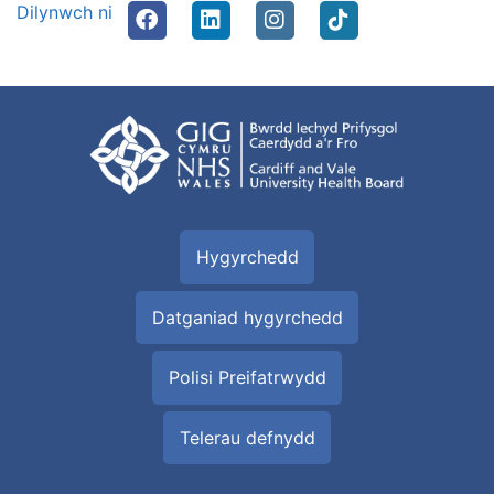
Dilynwch ni
Hygyrchedd
Datganiad hygyrchedd
Polisi Preifatrwydd
Telerau defnydd