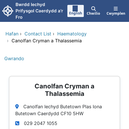
Neidio i'r prif gynnwy
Bwrdd Iechyd
Prifysgol Caerdydd a'r
English
Chwilio
Cwymplen
Fro
Hafan
›
Contact List
›
Haematology
›
Canolfan Cryman a Thalassemia
Gwrando
Canolfan Cryman a
Thalassemia
Canolfan Iechyd Butetown Plas Iona
Butetown Caerdydd CF10 5HW
029 2047 1055