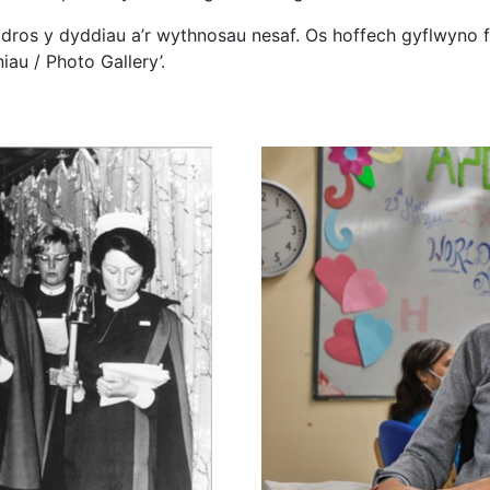
dros y dyddiau a’r wythnosau nesaf. Os hoffech gyflwyno f
iau / Photo Gallery’.