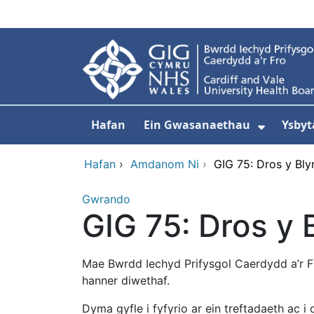
Neidio i'r prif gynnwy
Hafan
Ein Gwasanaethau
Ysbyt
Dangos
Hafan
›
Amdanom Ni
›
GIG 75: Dros y Bl
Gwrando
GIG 75: Dros y
Mae Bwrdd Iechyd Prifysgol Caerdydd a’r Fr
hanner diwethaf.
Dyma gyfle i fyfyrio ar ein treftadaeth ac 