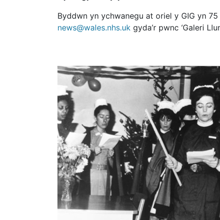
Byddwn yn ychwanegu at oriel y GIG yn 75 
news@wales.nhs.uk
gyda’r pwnc ‘Galeri Llun