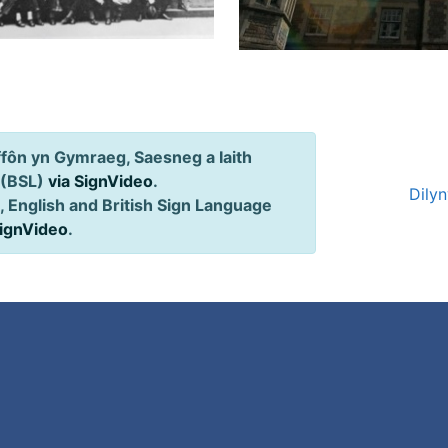
ôn yn Gymraeg, Saesneg a Iaith
 (BSL)
via SignVideo
.
Dily
 English and British Sign Language
SignVideo
.