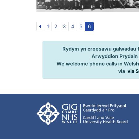
1
2
3
4
5
6
Rydym yn croesawu galwadau ff
Arwyddion Prydain
We welcome phone calls in Welsh,
via
via 