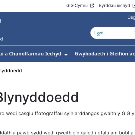
GIG Cymru
Byrddau iechyd
Osg
ai a Chanolfannau Iechyd
Gwybodaeth i Gleifion 
 isddewislen ar gyfer Ein Gwasanaethau
Dangos isddewislen ar
ynyddoedd
 Blynyddoedd
o wedi casglu ffotograffau sy’n arddangos gwaith y GIG yn
i ddathlu pawb sydd wedi gweithio’n galed i ofalu am bobl a