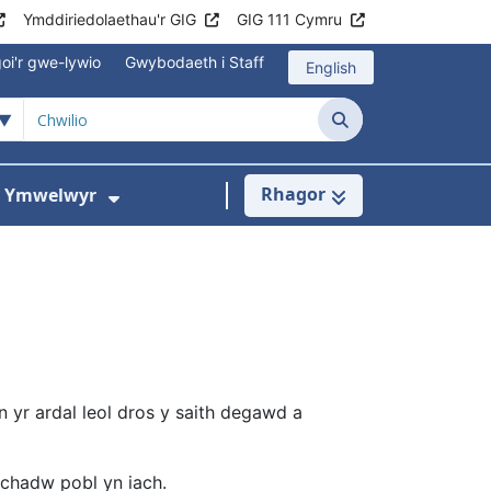
Ymddiriedolaethau'r GIG
GIG 111 Cymru
oi'r gwe-lywio
Gwybodaeth i Staff
English
Chwilio
Rhagor
ac Ymwelwyr
 gyfer Ysbytai a Chanolfannau Iechyd
Dangos isddewislen ar gyfer Gwy
 yr ardal leol dros y saith degawd a
 chadw pobl yn iach.