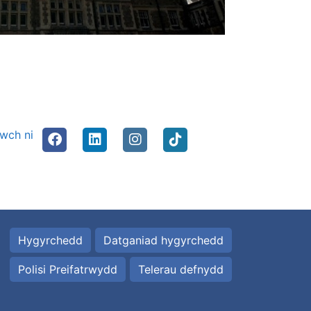
nwch ni
Hygyrchedd
Datganiad hygyrchedd
Polisi Preifatrwydd
Telerau defnydd