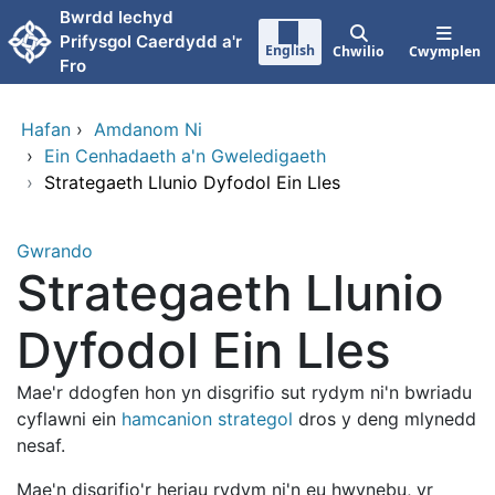
Neidio i'r prif gynnwy
Bwrdd Iechyd
Prifysgol Caerdydd a'r
English
Chwilio
Cwymplen
Fro
Hafan
›
Amdanom Ni
›
Ein Cenhadaeth a'n Gweledigaeth
›
Strategaeth Llunio Dyfodol Ein Lles
Gwrando
Strategaeth Llunio
Dyfodol Ein Lles
Mae'r ddogfen hon yn disgrifio sut rydym ni'n bwriadu
cyflawni ein
hamcanion strategol
dros y deng mlynedd
nesaf.
Mae'n disgrifio'r heriau rydym ni'n eu hwynebu, yr