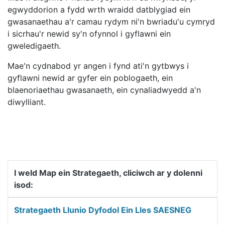
egwyddorion a fydd wrth wraidd datblygiad ein
gwasanaethau a'r camau rydym ni'n bwriadu'u cymryd
i sicrhau'r newid sy'n ofynnol i gyflawni ein
gweledigaeth.
Mae'n cydnabod yr angen i fynd ati'n gytbwys i
gyflawni newid ar gyfer ein poblogaeth, ein
blaenoriaethau gwasanaeth, ein cynaliadwyedd a'n
diwylliant.
I weld Map ein Strategaeth, cliciwch ar y dolenni
isod:
Strategaeth Llunio Dyfodol Ein Lles SAESNEG