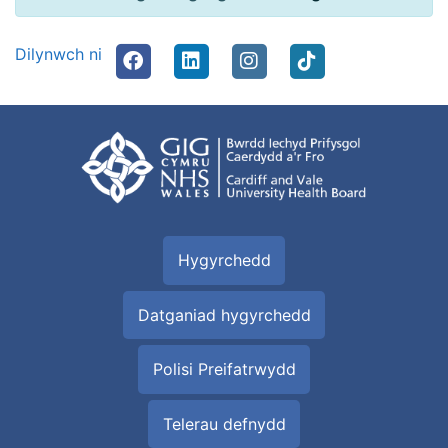
Dilynwch ni
Hygyrchedd
Datganiad hygyrchedd
Polisi Preifatrwydd
Telerau defnydd