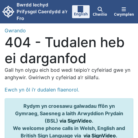
Neidio i'r prif gynnwy
Bwrdd Iechyd
Prifysgol Caerdydd a'r
English
Chwilio
Cwymplen
Fro
Gwrando
404 - Tudalen heb
ei darganfod
Gall hyn olygu eich bod wedi teipio’r cyfeiriad gwe yn
anghywir. Gwiriwch y cyfeiriad a’r sillafu.
Ewch yn ôl i’r dudalen flaenorol.
Rydym yn croesawu galwadau ffôn yn
Gymraeg, Saesneg a Iaith Arwyddion Prydain
(BSL)
via SignVideo
.
We welcome phone calls in Welsh, English and
British Sign Language via
via SignVideo
.