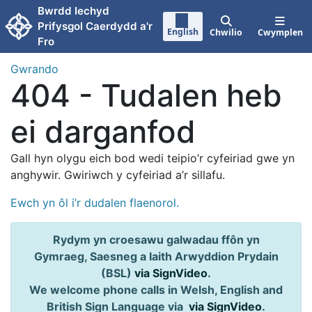
Neidio i'r prif gynnwy
Bwrdd Iechyd
Prifysgol Caerdydd a'r
English
Chwilio
Cwymplen
Fro
Gwrando
404 - Tudalen heb
ei darganfod
Gall hyn olygu eich bod wedi teipio’r cyfeiriad gwe yn
anghywir. Gwiriwch y cyfeiriad a’r sillafu.
Ewch yn ôl i’r dudalen flaenorol.
Rydym yn croesawu galwadau ffôn yn
Gymraeg, Saesneg a Iaith Arwyddion Prydain
(BSL)
via SignVideo
.
We welcome phone calls in Welsh, English and
British Sign Language via
via SignVideo
.