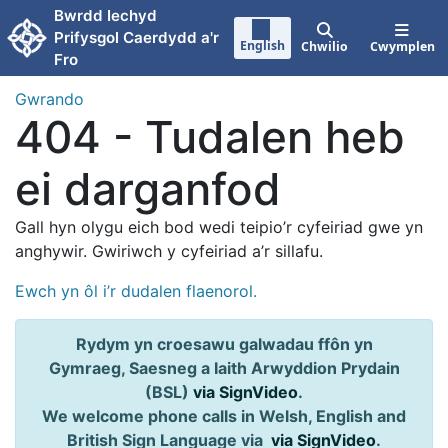
Neidio i'r prif gynnwy
Bwrdd Iechyd
Prifysgol Caerdydd a'r
English
Chwilio
Cwymplen
Fro
Gwrando
404 - Tudalen heb
ei darganfod
Gall hyn olygu eich bod wedi teipio’r cyfeiriad gwe yn
anghywir. Gwiriwch y cyfeiriad a’r sillafu.
Ewch yn ôl i’r dudalen flaenorol.
Rydym yn croesawu galwadau ffôn yn
Gymraeg, Saesneg a Iaith Arwyddion Prydain
(BSL)
via SignVideo
.
We welcome phone calls in Welsh, English and
British Sign Language via
via SignVideo
.