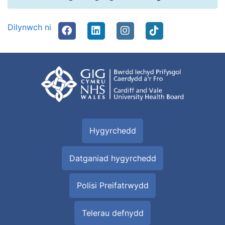
Dilynwch ni
Hygyrchedd
Datganiad hygyrchedd
Polisi Preifatrwydd
Telerau defnydd