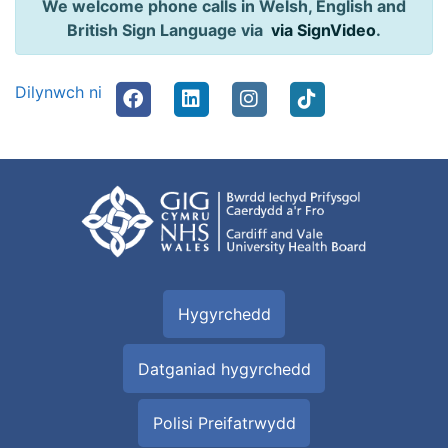
We welcome phone calls in Welsh, English and
British Sign Language via
via SignVideo
.
Dilynwch ni
Hygyrchedd
Datganiad hygyrchedd
Polisi Preifatrwydd