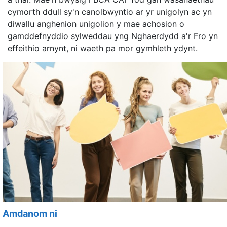
cymorth ddull sy'n canolbwyntio ar yr unigolyn ac yn
diwallu anghenion unigolion y mae achosion o
gamddefnyddio sylweddau yng Nghaerdydd a'r Fro yn
effeithio arnynt, ni waeth pa mor gymhleth ydynt.
Amdanom ni