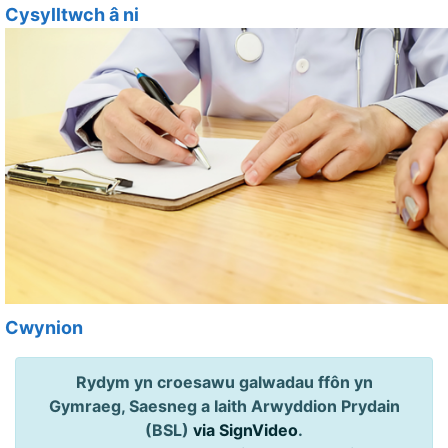
Cysylltwch â ni
Cwynion
Rydym yn croesawu galwadau ffôn yn
Gymraeg, Saesneg a Iaith Arwyddion Prydain
(BSL)
via SignVideo
.