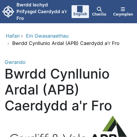
Neidio i'r prif gynnwy
Bwrdd Iechyd
Prifysgol Caerdydd a'r
English
Chwilio
Cwymplen
Fro
Hafan
›
Ein Gwasanaethau
›
Bwrdd Cynllunio Ardal (APB) Caerdydd a'r Fro
Gwrando
Bwrdd Cynllunio
Ardal (APB)
Caerdydd a'r Fro