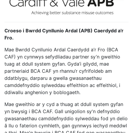
Croeso i
Bwrdd Cynllunio Ardal (APB) Caerdydd a'r
Fro.
Mae Bwrdd Cynllunio Ardal Caerdydd a’r Fro (BCA
CAF) yn cynnwys sefydliadau partner sy’n gweithio
tuag at ddull system gyfan. Gyda’i gilydd, mae
partneriaid BCA CAF yn rhannu’r cyfrifoldeb am
ddatblygu, darparu a gwella gwasanaethau
camddefnyddio sylweddau effeithlon ac effeithiol, i
ddiwallu anghenion y boblogaeth.
Mae gweithio ar y cyd a thuag at ddull system gyfan
yn bwysig i BCA CAF. Gall unigolion sy'n defnyddio
gwasanaethau camddefnyddio sylweddau fod yn delio
â llu o faterion cymhleth, gan gynnwys iechyd meddwl
a thai. Mae'n bwysig i BCA CAF fod gan wasanaethau