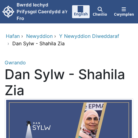
Neidio i'r prif gynnwy
Bwrdd Iechyd
Prifysgol Caerdydd a'r
English
Chwilio
Cwymplen
Fro
Hafan
›
Newyddion
›
Y Newyddion Diweddaraf
›
Dan Sylw - Shahila Zia
Gwrando
Dan Sylw - Shahila
Zia