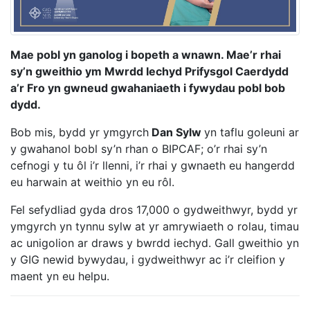
Mae pobl yn ganolog i bopeth a wnawn. Mae’r rhai
sy’n gweithio ym Mwrdd Iechyd Prifysgol Caerdydd
a’r Fro yn gwneud gwahaniaeth i fywydau pobl bob
dydd.
Bob mis, bydd yr ymgyrch
Dan Sylw
yn taflu goleuni ar
y gwahanol bobl sy’n rhan o BIPCAF; o’r rhai sy’n
cefnogi y tu ôl i’r llenni, i’r rhai y gwnaeth eu hangerdd
eu harwain at weithio yn eu rôl.
Fel sefydliad gyda dros 17,000 o gydweithwyr, bydd yr
ymgyrch yn tynnu sylw at yr amrywiaeth o rolau, timau
ac unigolion ar draws y bwrdd iechyd. Gall gweithio yn
y GIG newid bywydau, i gydweithwyr ac i’r cleifion y
maent yn eu helpu.