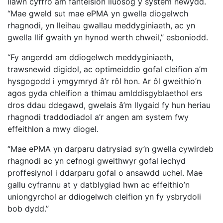
llawn cyffro am fanteision lluosog y system newydd.
“Mae gweld sut mae ePMA yn gwella diogelwch
rhagnodi, yn lleihau gwallau meddyginiaeth, ac yn
gwella llif gwaith yn hynod werth chweil,” esboniodd.
“Fy angerdd am ddiogelwch meddyginiaeth,
trawsnewid digidol, ac optimeiddio gofal cleifion a’m
hysgogodd i ymgymryd â’r rôl hon. Ar ôl gweithio’n
agos gyda chleifion a thimau amlddisgyblaethol ers
dros ddau ddegawd, gwelais â’m llygaid fy hun heriau
rhagnodi traddodiadol a’r angen am system fwy
effeithlon a mwy diogel.
“Mae ePMA yn darparu datrysiad sy’n gwella cywirdeb
rhagnodi ac yn cefnogi gweithwyr gofal iechyd
proffesiynol i ddarparu gofal o ansawdd uchel. Mae
gallu cyfrannu at y datblygiad hwn ac effeithio’n
uniongyrchol ar ddiogelwch cleifion yn fy ysbrydoli
bob dydd.”