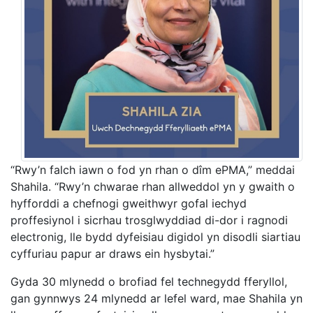
“Rwy’n falch iawn o fod yn rhan o dîm ePMA,” meddai
Shahila. “Rwy’n chwarae rhan allweddol yn y gwaith o
hyfforddi a chefnogi gweithwyr gofal iechyd
proffesiynol i sicrhau trosglwyddiad di-dor i ragnodi
electronig, lle bydd dyfeisiau digidol yn disodli siartiau
cyffuriau papur ar draws ein hysbytai.”
Gyda 30 mlynedd o brofiad fel technegydd fferyllol,
gan gynnwys 24 mlynedd ar lefel ward, mae Shahila yn