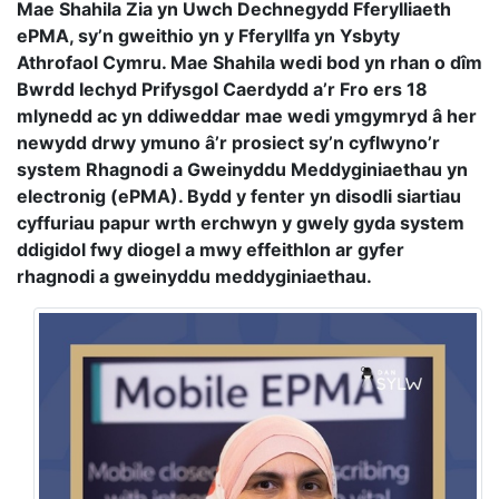
Mae Shahila Zia yn Uwch Dechnegydd Fferylliaeth
ePMA, sy’n gweithio yn y Fferyllfa yn Ysbyty
Athrofaol Cymru. Mae Shahila wedi bod yn rhan o dîm
Bwrdd Iechyd Prifysgol Caerdydd a’r Fro ers 18
mlynedd ac yn ddiweddar mae wedi ymgymryd â her
newydd drwy ymuno â’r prosiect sy’n cyflwyno’r
system Rhagnodi a Gweinyddu Meddyginiaethau yn
electronig (ePMA). Bydd y fenter yn disodli siartiau
cyffuriau papur wrth erchwyn y gwely gyda system
ddigidol fwy diogel a mwy effeithlon ar gyfer
rhagnodi a gweinyddu meddyginiaethau.