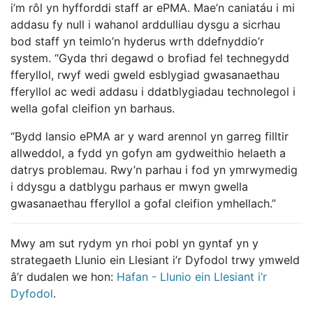
i’m rôl yn hyfforddi staff ar ePMA. Mae’n caniatáu i mi
addasu fy null i wahanol arddulliau dysgu a sicrhau
bod staff yn teimlo’n hyderus wrth ddefnyddio’r
system. “Gyda thri degawd o brofiad fel technegydd
fferyllol, rwyf wedi gweld esblygiad gwasanaethau
fferyllol ac wedi addasu i ddatblygiadau technolegol i
wella gofal cleifion yn barhaus.
“Bydd lansio ePMA ar y ward arennol yn garreg filltir
allweddol, a fydd yn gofyn am gydweithio helaeth a
datrys problemau. Rwy’n parhau i fod yn ymrwymedig
i ddysgu a datblygu parhaus er mwyn gwella
gwasanaethau fferyllol a gofal cleifion ymhellach.”
Mwy am sut rydym yn rhoi pobl yn gyntaf yn y
strategaeth Llunio ein Llesiant i’r Dyfodol trwy ymweld
â’r dudalen we hon:
Hafan - Llunio ein Llesiant i’r
Dyfodol
.