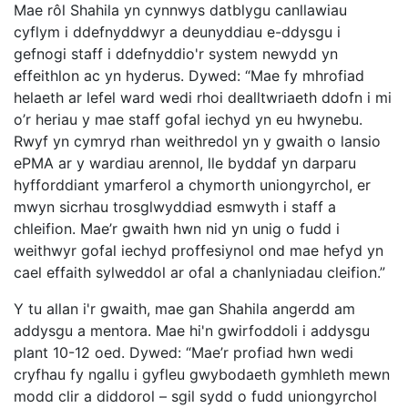
Mae rôl Shahila yn cynnwys datblygu canllawiau
cyflym i ddefnyddwyr a deunyddiau e-ddysgu i
gefnogi staff i ddefnyddio'r system newydd yn
effeithlon ac yn hyderus. Dywed: “Mae fy mhrofiad
helaeth ar lefel ward wedi rhoi dealltwriaeth ddofn i mi
o’r heriau y mae staff gofal iechyd yn eu hwynebu.
Rwyf yn cymryd rhan weithredol yn y gwaith o lansio
ePMA ar y wardiau arennol, lle byddaf yn darparu
hyfforddiant ymarferol a chymorth uniongyrchol, er
mwyn sicrhau trosglwyddiad esmwyth i staff a
chleifion. Mae’r gwaith hwn nid yn unig o fudd i
weithwyr gofal iechyd proffesiynol ond mae hefyd yn
cael effaith sylweddol ar ofal a chanlyniadau cleifion.”
Y tu allan i'r gwaith, mae gan Shahila angerdd am
addysgu a mentora. Mae hi'n gwirfoddoli i addysgu
plant 10-12 oed. Dywed: “Mae’r profiad hwn wedi
cryfhau fy ngallu i gyfleu gwybodaeth gymhleth mewn
modd clir a diddorol – sgil sydd o fudd uniongyrchol