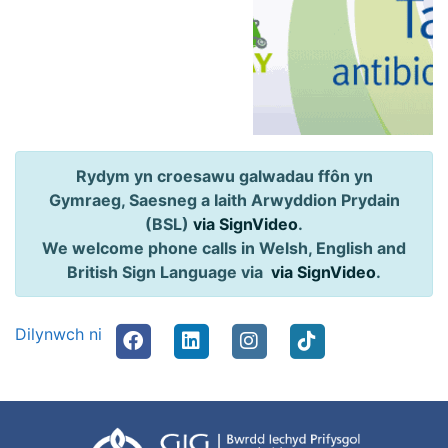
Rydym yn croesawu galwadau ffôn yn
Gymraeg, Saesneg a Iaith Arwyddion Prydain
(BSL)
via SignVideo
.
We welcome phone calls in Welsh, English and
British Sign Language via
via SignVideo
.
Dilynwch ni