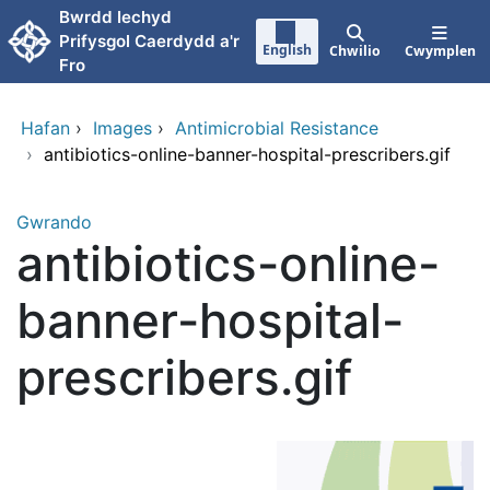
Neidio i'r prif gynnwy
Bwrdd Iechyd
Prifysgol Caerdydd a'r
English
Chwilio
Cwymplen
Fro
Hafan
›
Images
›
Antimicrobial Resistance
›
antibiotics-online-banner-hospital-prescribers.gif
Gwrando
antibiotics-online-
banner-hospital-
prescribers.gif