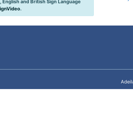
 English and British Sign Language
SignVideo
.
Adei