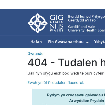
Neidio i'r prif gynnwy
Hafan
Ein Gwasanaethau
Ysbyt
Dangos
Gwrando
404 - Tudalen 
Gall hyn olygu eich bod wedi teipio’r cyfeir
Ewch yn ôl i’r dudalen flaenorol.
Rydym yn croesawu galwadau ff
Arwyddion Prydain