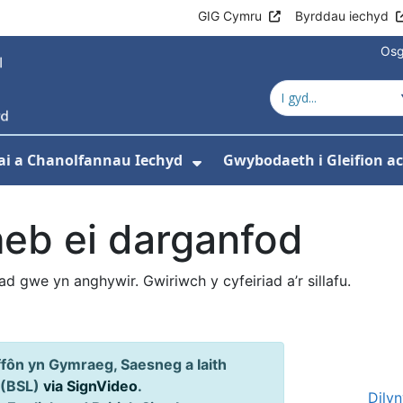
GIG Cymru
Byrddau iechyd
Osg
ai a Chanolfannau Iechyd
Gwybodaeth i Gleifion 
 isddewislen ar gyfer Ein Gwasanaethau
Dangos isddewislen ar
heb ei darganfod
iad gwe yn anghywir. Gwiriwch y cyfeiriad a’r sillafu.
ôn yn Gymraeg, Saesneg a Iaith
 (BSL)
via SignVideo
.
Dily