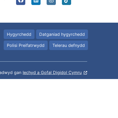
Hygyrchedd
Datganiad hygyrchedd
Polisi Preifatrwydd
Telerau defnydd
ladwyd gan
Iechyd a Gofal Digidol Cymru