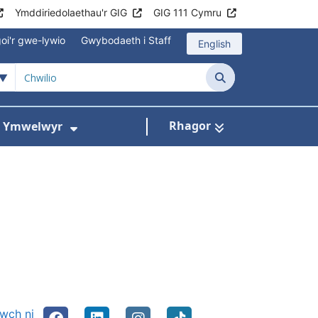
Ymddiriedolaethau'r GIG
GIG 111 Cymru
oi'r gwe-lywio
Gwybodaeth i Staff
English
Chwilio
Rhagor
ac Ymwelwyr
 gyfer Ysbytai a Chanolfannau Iechyd
Dangos isddewislen ar gyfer Gwy
nwch ni