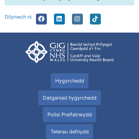
Dilynwch ni
Hygyrchedd
Datganiad hygyrchedd
Polisi Preifatrwydd
Telerau defnydd