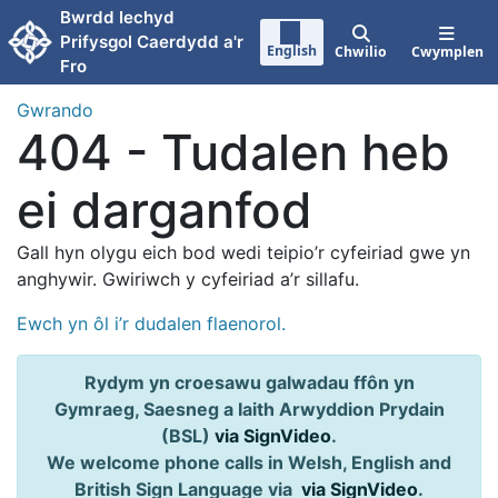
Neidio i'r prif gynnwy
Bwrdd Iechyd
Prifysgol Caerdydd a'r
English
Chwilio
Cwymplen
Fro
Gwrando
404 - Tudalen heb
ei darganfod
Gall hyn olygu eich bod wedi teipio’r cyfeiriad gwe yn
anghywir. Gwiriwch y cyfeiriad a’r sillafu.
Ewch yn ôl i’r dudalen flaenorol.
Rydym yn croesawu galwadau ffôn yn
Gymraeg, Saesneg a Iaith Arwyddion Prydain
(BSL)
via SignVideo
.
We welcome phone calls in Welsh, English and
British Sign Language via
via SignVideo
.