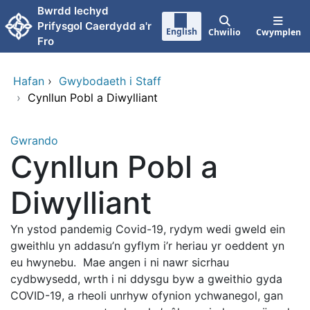
Neidio i'r prif gynnwy
Bwrdd Iechyd
Prifysgol Caerdydd a'r
English
Chwilio
Cwymplen
Fro
Hafan
›
Gwybodaeth i Staff
›
Cynllun Pobl a Diwylliant
Gwrando
Cynllun Pobl a
Diwylliant
Yn ystod pandemig Covid-19, rydym wedi gweld ein
gweithlu yn addasu’n gyflym i’r heriau yr oeddent yn
eu hwynebu. Mae angen i ni nawr sicrhau
cydbwysedd, wrth i ni ddysgu byw a gweithio gyda
COVID-19, a rheoli unrhyw ofynion ychwanegol, gan