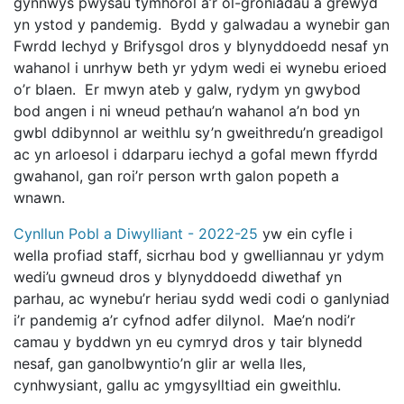
gynnwys pwysau tymhorol a’r ôl-groniadau a grëwyd
yn ystod y pandemig. Bydd y galwadau a wynebir gan
Fwrdd Iechyd y Brifysgol dros y blynyddoedd nesaf yn
wahanol i unrhyw beth yr ydym wedi ei wynebu erioed
o’r blaen. Er mwyn ateb y galw, rydym yn gwybod
bod angen i ni wneud pethau’n wahanol a’n bod yn
gwbl ddibynnol ar weithlu sy’n gweithredu’n greadigol
ac yn arloesol i ddarparu iechyd a gofal mewn ffyrdd
gwahanol, gan roi’r person wrth galon popeth a
wnawn.
Cynllun Pobl a Diwylliant - 2022-25
yw ein cyfle i
wella profiad staff, sicrhau bod y gwelliannau yr ydym
wedi’u gwneud dros y blynyddoedd diwethaf yn
parhau, ac wynebu’r heriau sydd wedi codi o ganlyniad
i’r pandemig a’r cyfnod adfer dilynol. Mae’n nodi’r
camau y byddwn yn eu cymryd dros y tair blynedd
nesaf, gan ganolbwyntio’n glir ar wella lles,
cynhwysiant, gallu ac ymgysylltiad ein gweithlu.