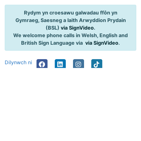
Rydym yn croesawu galwadau ffôn yn
Gymraeg, Saesneg a Iaith Arwyddion Prydain
(BSL)
via SignVideo
.
We welcome phone calls in Welsh, English and
British Sign Language via
via SignVideo
.
Dilynwch ni
Hygyrchedd