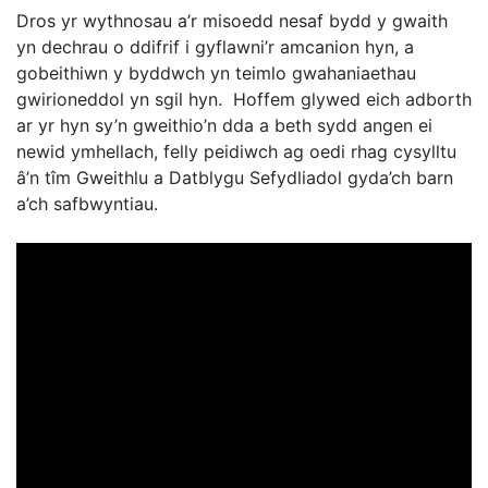
Dros yr wythnosau a’r misoedd nesaf bydd y gwaith
yn dechrau o ddifrif i gyflawni’r amcanion hyn, a
gobeithiwn y byddwch yn teimlo gwahaniaethau
gwirioneddol yn sgil hyn. Hoffem glywed eich adborth
ar yr hyn sy’n gweithio’n dda a beth sydd angen ei
newid ymhellach, felly peidiwch ag oedi rhag cysylltu
â’n tîm Gweithlu a Datblygu Sefydliadol gyda’ch barn
a’ch safbwyntiau.