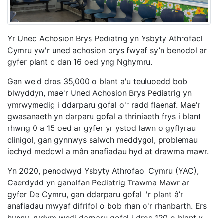
Yr Uned Achosion Brys Pediatrig yn Ysbyty Athrofaol
Cymru yw'r uned achosion brys fwyaf sy’n benodol ar
gyfer plant o dan 16 oed yng Nghymru.
Gan weld dros 35,000 o blant a'u teuluoedd bob
blwyddyn, mae'r Uned Achosion Brys Pediatrig yn
ymrwymedig i ddarparu gofal o'r radd flaenaf. Mae'r
gwasanaeth yn darparu gofal a thriniaeth frys i blant
rhwng 0 a 15 oed ar gyfer yr ystod lawn o gyflyrau
clinigol, gan gynnwys salwch meddygol, problemau
iechyd meddwl a mân anafiadau hyd at drawma mawr.
Yn 2020, penodwyd Ysbyty Athrofaol Cymru (YAC),
Caerdydd yn ganolfan Pediatrig Trawma Mawr ar
gyfer De Cymru, gan ddarparu gofal i'r plant â’r
anafiadau mwyaf difrifol o bob rhan o'r rhanbarth. Ers
hynny, rydym wedi darparu gofal i dros 120 o blant y