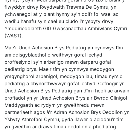
flwyddyn drwy Rwydwaith Trawma De Cymru, yn
ychwanegol at y plant hynny sy'n ddifrifol wael ac
wedi'u hanafu sy'n cael eu cludo i'r ysbyty drwy
Ymddiriedolaeth GIG Gwasanaethau Ambiwlans Cymru
(WAST).
Mae'r Uned Achosion Brys Pediatrig yn cynnwys tîm
amlddisgyblaethol o weithwyr gofal iechyd
proffesiynol sy'n arbenigo mewn darparu gofal
pediatrig brys. Mae'r tîm yn cynnwys meddygon
ymgynghorol arbenigol, meddygon iau, timau nyrsio
pediatrig a chynorthwywyr gofal iechyd. Cefnogir yr
Uned Achosion Brys Pediatrig gan dîm rheoli ac arwain
profiadol yn yr Uned Achosion Brys a'r Bwrdd Clinigol
Meddygaeth ac rydym yn gweithredu mewn
partneriaeth agos â'r Adran Achosion Brys Oedolion yn
Ysbyty Athrofaol Cymru, gyda llawer o aelodau'r tîm
yn gweithio ar draws timau oedolion a phediatrig.