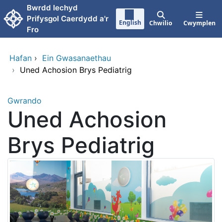
Neidio i'r prif gynnwy
Bwrdd Iechyd
Prifysgol Caerdydd a'r
English
Chwilio
Cwymplen
Fro
Hafan
›
Ein Gwasanaethau
›
Uned Achosion Brys Pediatrig
Gwrando
Uned Achosion
Brys Pediatrig