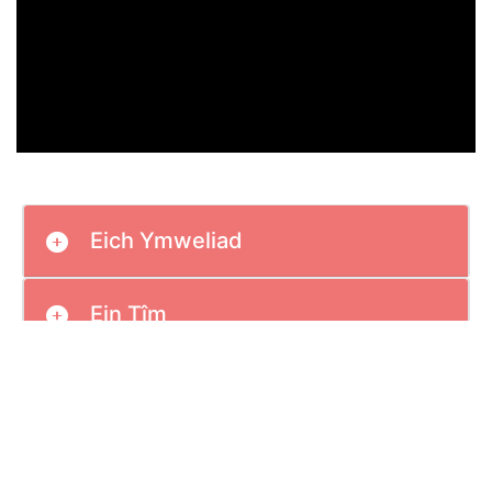
Eich Ymweliad
Ein Tîm
Rydym yn croesawu galwadau ffôn yn
Gymraeg, Saesneg a Iaith Arwyddion Prydain
(BSL)
via SignVideo
.