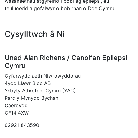
wasanaethau atgyfeirio i bobl ag epilepsi, eu
teuluoedd a gofalwyr o bob rhan o Dde Cymru.
Cysylltwch â Ni
Uned Alan Richens / Canolfan Epilepsi
Cymru
Gyfarwyddiaeth Niwrowyddorau
4ydd Llawr Bloc AB
Ysbyty Athrofaol Cymru (YAC)
Parc y Mynydd Bychan
Caerdydd
CF14 4XW
02921 843590