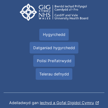
Hygyrchedd
Datganiad hygyrchedd
Polisi Preifatrwydd
Telerau defnydd
Adeiladwyd gan
Iechyd a Gofal Digidol Cymru