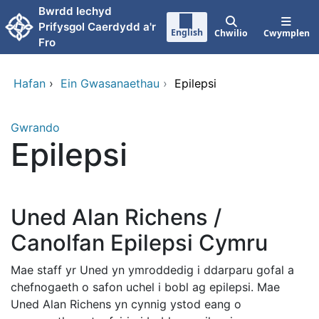
Neidio i'r prif gynnwy
Bwrdd Iechyd
Prifysgol Caerdydd a'r
English
Chwilio
Cwymplen
Fro
Hafan
›
Ein Gwasanaethau
›
Epilepsi
Gwrando
Epilepsi
Uned Alan Richens /
Canolfan Epilepsi Cymru
Mae staff yr Uned yn ymroddedig i ddarparu gofal a
chefnogaeth o safon uchel i bobl ag epilepsi. Mae
Uned Alan Richens yn cynnig ystod eang o