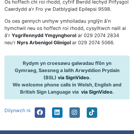
Os hoffech chi roi rhodd, cyfrif Bwrdd Iechyd Prifysgol
Caerdydd a'r Fro yw Datblygiad Epilepsi 9598.
Os oes gennych unrhyw ymholiadau ynglŷn â'n
hymchwil neu os hoffech roi rhodd, cysylltwch naill ai
â'r
Ysgrifennydd Ymgynghorol
ar 029 2074 2834
neu'r
Nyrs Arbenigol Glinigol
ar 029 2074 5066.
Rydym yn croesawu galwadau ffôn yn
Gymraeg, Saesneg a Iaith Arwyddion Prydain
(BSL)
via SignVideo
.
We welcome phone calls in Welsh, English and
British Sign Language via
via SignVideo
.
Dilynwch ni