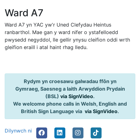
Ward A7
Ward A7 yn YAC yw'r Uned Clefydau Heintus
ranbarthol. Mae gan y ward nifer o ystafelloedd
pwysedd negyddol, lle gellir ynysu cleifion oddi wrth
gleifion eraill i atal haint rhag lledu.
Rydym yn croesawu galwadau ffôn yn
Gymraeg, Saesneg a Iaith Arwyddion Prydain
(BSL)
via SignVideo
.
We welcome phone calls in Welsh, English and
British Sign Language via
via SignVideo
.
Dilynwch ni