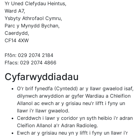
Yr Uned Clefydau Heintus,
Ward A7,
Ysbyty Athrofaol Cymru,
Parc y Mynydd Bychan,
Caerdydd,
CF14 4XW
Ffôn: 029 2074 2184
Ffacs: 029 2074 4866
Cyfarwyddiadau
O'r brif fynedfa (Cyntedd) ar y llawr gwaelod isaf,
dilynwch arwyddion ar gyfer Wardiau a Chleifion
Allanol ac ewch ar y grisiau neu'r lifft i fyny un
llawr i'r llawr gwaelod.
Cerddwch i lawr y coridor yn syth heibio i'r adran
Cleifion Allanol a'r Adran Radioleg.
Ewch ar y grisiau neu yn y lifft i fyny un llawr i'r