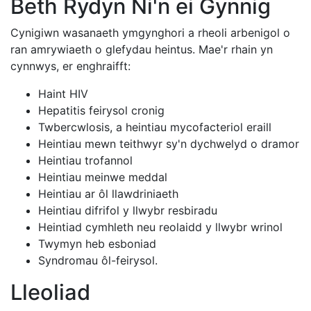
Beth Rydyn Ni'n ei Gynnig
Cynigiwn wasanaeth ymgynghori a rheoli arbenigol o
ran amrywiaeth o glefydau heintus. Mae'r rhain yn
cynnwys, er enghraifft:
Haint HIV
Hepatitis feirysol cronig
Twbercwlosis, a heintiau mycofacteriol eraill
Heintiau mewn teithwyr sy'n dychwelyd o dramor
Heintiau trofannol
Heintiau meinwe meddal
Heintiau ar ôl llawdriniaeth
Heintiau difrifol y llwybr resbiradu
Heintiad cymhleth neu reolaidd y llwybr wrinol
Twymyn heb esboniad
Syndromau ôl-feirysol.
Lleoliad