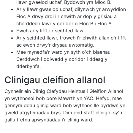
llawr gwaelod uchaf. Byddwch ym Mloc B.
Ar y llawr gwaelod uchaf, dilynwch yr arwyddion i
Floc A drwy droi i'r chwith ar dop y grisiau a
cherdded i lawr y coridor o Floc B i Floc A.
Ewch ar y lifft i'r seithfed llawr.
Ar y seithfed llawr, trowch i'r chwith allan o'r lifft
ac ewch drwy'r drysau awtomatig.
Mae mynedfa'r ward yn syth o'ch blaenau.
Cerddwch i ddiwedd y coridor i ddesg y
dderbynfa.
Clinigau cleifion allanol
Cynhelir ein Clinig Clefydau Heintus i Gleifion Allanol
yn wythnosol bob bore Mawrth yn YAC. Hefyd, mae
gennym ddau glinig ward bob wythnos lle byddwn yn
gweld atgyfeiriadau brys. Dim ond staff clinigol sy'n
gallu trefnu apwyntiadau i'r clinig ward.