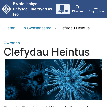
Neidio i'r prif gynnwy
Bwrdd Iechyd
Prifysgol Caerdydd a'r
English
Chwilio
Cwymplen
Fro
Hafan
›
Ein Gwasanaethau
›
Clefydau Heintus
Gwrando
Clefydau Heintus