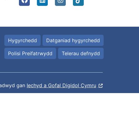
Hygyrchedd
Datganiad hygyrchedd
Polisi Preifatrwydd
Telerau defnydd
ladwyd gan
Iechyd a Gofal Digidol Cymru