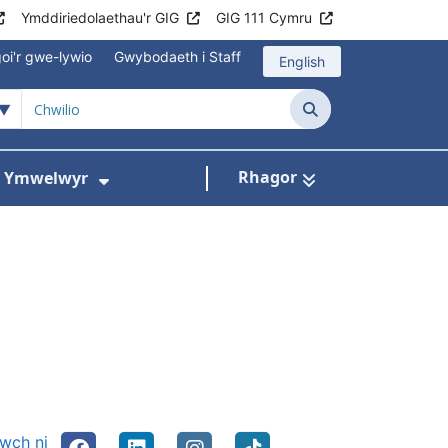
Ymddiriedolaethau'r GIG
GIG 111 Cymru
oi'r gwe-lywio
Gwybodaeth i Staff
English
Chwilio
Rhagor
ac Ymwelwyr
 gyfer Ysbytai a Chanolfannau Iechyd
Dangos isddewislen ar gyfer Gwy
nwch ni