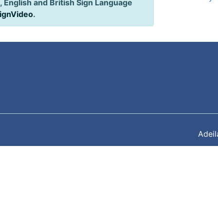
 English and British Sign Language
SignVideo
.
Adei