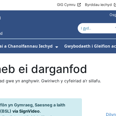
GIG Cymru
Byrddau iechyd
Osg
ai a Chanolfannau Iechyd
Gwybodaeth i Gleifion 
 isddewislen ar gyfer Ein Gwasanaethau
Dangos isddewislen ar
heb ei darganfod
iad gwe yn anghywir. Gwiriwch y cyfeiriad a’r sillafu.
ôn yn Gymraeg, Saesneg a Iaith
 (BSL)
via SignVideo
.
Dily