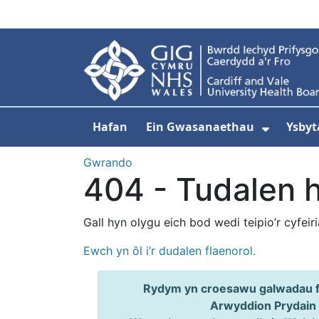
Neidio i'r prif gynnwy
Hafan
Ein Gwasanaethau
Ysbyt
Dangos
Gwrando
404 - Tudalen 
Gall hyn olygu eich bod wedi teipio’r cyfeir
Ewch yn ôl i’r dudalen flaenorol.
Rydym yn croesawu galwadau ff
Arwyddion Prydain