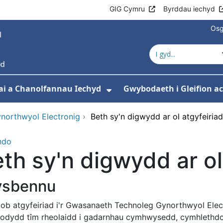
GIG Cymru
Byrddau iechyd
Osg
ai a Chanolfannau Iechyd
Gwybodaeth i Gleifion 
 isddewislen ar gyfer Ein Gwasanaethau
Dangos isddewislen ar
northwyol Electronig
›
Beth sy'n digwydd ar ol atgyfeiria
ndo
th sy'n digwydd ar ol
ysbennu
ob atgyfeiriad i'r Gwasanaeth Technoleg Gynorthwyol Elec
fodydd tîm rheolaidd i gadarnhau cymhwysedd, cymhlethdo