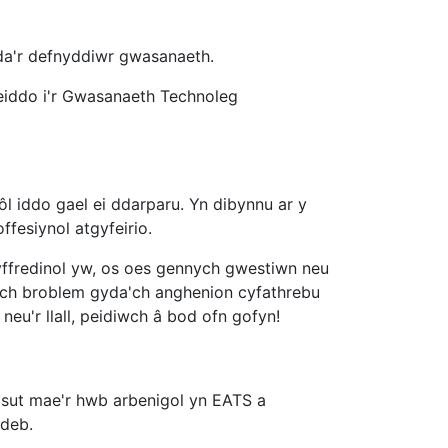
yda'r defnyddiwr gwasanaeth.
 eiddo i'r Gwasanaeth Technoleg
l iddo gael ei ddarparu. Yn dibynnu ar y
fesiynol atgyfeirio.
yffredinol yw, os oes gennych gwestiwn neu
nych broblem gyda'ch anghenion cyfathrebu
 neu'r llall, peidiwch â bod ofn gofyn!
 sut mae'r hwb arbenigol yn EATS a
ldeb.