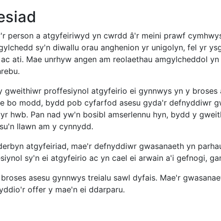
esiad
'r person a atgyfeiriwyd yn cwrdd â'r meini prawf cymhwy
ylchedd sy'n diwallu orau anghenion yr unigolyn, fel yr ysg
, ac ati. Mae unrhyw angen am reolaethau amgylcheddol yn c
hrebu.
y gweithiwr proffesiynol atgyfeirio ei gynnwys yn y broses
Lle bo modd, bydd pob cyfarfod asesu gyda'r defnyddiwr gwa
yr hwb. Pan nad yw'n bosibl amserlennu hyn, bydd y gweithiw
su'n llawn am y cynnydd.
 derbyn atgyfeiriad, mae'r defnyddiwr gwasanaeth yn parhau 
siynol sy'n ei atgyfeirio ac yn cael ei arwain a'i gefnogi, 
y broses asesu gynnwys treialu sawl dyfais. Mae'r gwasanae
ddio'r offer y mae'n ei ddarparu.