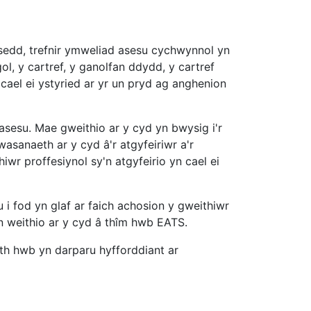
sedd, trefnir ymweliad asesu cychwynnol yn
ol, y cartref, y ganolfan ddydd, y cartref
ael ei ystyried ar yr un pryd ag anghenion
 asesu. Mae gweithio ar y cyd yn bwysig i'r
sanaeth ar y cyd â'r atgyfeiriwr a'r
r proffesiynol sy'n atgyfeirio yn cael ei
i fod yn glaf ar faich achosion y gweithiwr
gan weithio ar y cyd â thîm hwb EATS.
th hwb yn darparu hyfforddiant ar