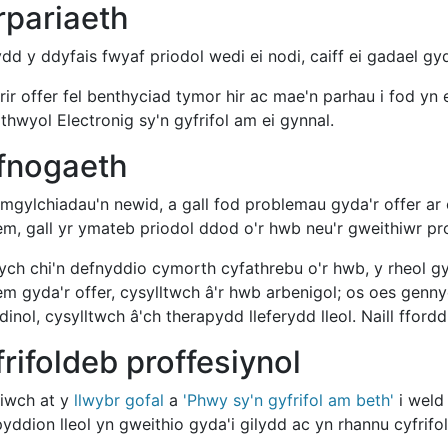
rpariaeth
ydd y ddyfais fwyaf priodol wedi ei nodi, caiff ei gadael g
rir offer fel benthyciad tymor hir ac mae'n parhau i fod yn
hwyol Electronig sy'n gyfrifol am ei gynnal.
fnogaeth
mgylchiadau'n newid, a gall fod problemau gyda'r offer ar ô
m, gall yr ymateb priodol ddod o'r hwb neu'r gweithiwr prof
ych chi'n defnyddio cymorth cyfathrebu o'r hwb, y rheol g
em gyda'r offer, cysylltwch â'r hwb arbenigol; os oes gen
dinol, cysylltwch â'ch therapydd lleferydd lleol. Naill ffordd
rifoldeb proffesiynol
riwch at y
llwybr gofal
a
'Phwy sy'n gyfrifol am beth'
i weld
yddion lleol yn gweithio gyda'i gilydd ac yn rhannu cyfrifo