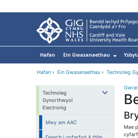
Neidio i'r prif gynnwy
Hafan
Ein Gwasanaethau
Ysbyt
Dangos
Hafan
›
Ein Gwasanaethau
›
Technoleg Gy
Gwra
Technoleg
Be
Gynorthwyol
Electronig
Br
Mwy am AAC
Mae p
cyfar
Dewch i gyfarfod â thîm