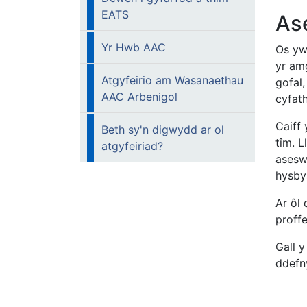
EATS
As
Yr Hwb AAC
Os yw
yr amg
Atgyfeirio am Wasanaethau
gofal
AAC Arbenigol
cyfat
Caiff 
Beth sy'n digwydd ar ol
tîm. 
atgyfeiriad?
asesw
hysby
Ar ôl
proffe
Gall 
ddefny