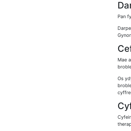
Da
Pan f
Darpe
Gynort
Ce
Mae a
broble
Os yd
brobl
cyffre
Cyf
Cyfei
therap