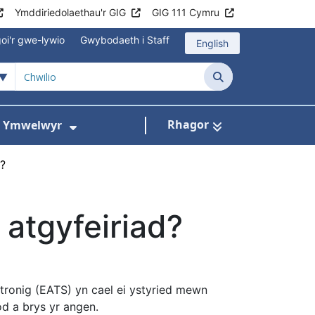
Ymddiriedolaethau'r GIG
GIG 111 Cymru
oi'r gwe-lywio
Gwybodaeth i Staff
English
Chwilio
Rhagor
ac Ymwelwyr
 gyfer Ysbytai a Chanolfannau Iechyd
Dangos isddewislen ar gyfer Gwy
d?
 atgyfeiriad?
tronig (EATS) yn cael ei ystyried mewn
d a brys yr angen.